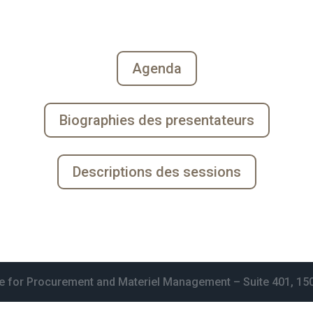
Agenda
Biographies des presentateurs
Descriptions des sessions
te for Procurement and Materiel Management – Suite 401, 15